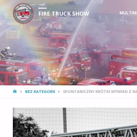
Przejdź
FIRE TRUCK SHOW
MULTIM
do
treści
STRONA
BEZ KATEGORII
SPONTANICZNY KRÓTKI WYWIAD Z N
GŁÓWNA