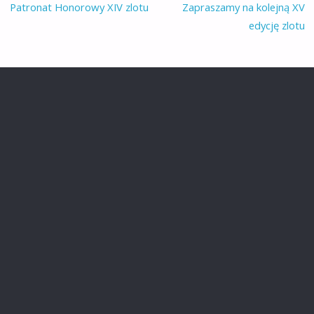
Patronat Honorowy XIV zlotu
Zapraszamy na kolejną XV
edycję zlotu