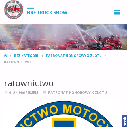
FIRE TRUCK SHOW
STRONA
BEZ KATEGORII
PATRONAT HONOROWY X ZLOTU
GŁÓWNA
RATOWNICTWO
ratownictwo
PEŁNY
912 × 906
PIKSELI
PATRONAT HONOROWY X ZLOTU
ROZMIAR