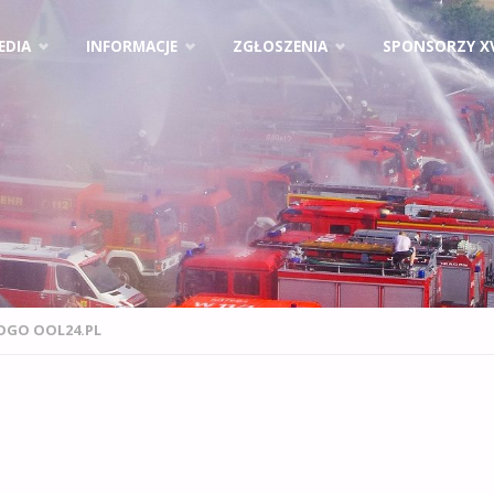
EDIA
INFORMACJE
ZGŁOSZENIA
SPONSORZY X
OGO OOL24.PL