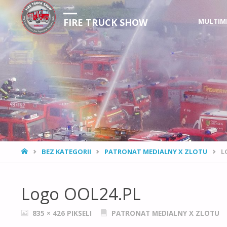
Przejdź
FIRE TRUCK SHOW
MULTIM
do
treści
STRONA
BEZ KATEGORII
PATRONAT MEDIALNY X ZLOTU
L
GŁÓWNA
Logo OOL24.PL
PEŁNY
835 × 426
PIKSELI
PATRONAT MEDIALNY X ZLOTU
ROZMIAR