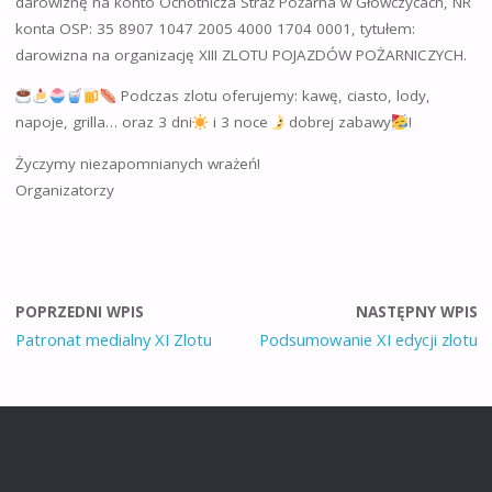
darowiznę na konto Ochotnicza Straż Pożarna w Główczycach, NR
konta OSP: 35 8907 1047 2005 4000 1704 0001, tytułem:
darowizna na organizację XIII ZLOTU POJAZDÓW POŻARNICZYCH.
Podczas zlotu oferujemy: kawę, ciasto, lody,
napoje, grilla… oraz 3 dni
i 3 noce
dobrej zabawy
!
Życzymy niezapomnianych wrażeń!
Organizatorzy
POPRZEDNI WPIS
NASTĘPNY WPIS
Patronat medialny XI Zlotu
Podsumowanie XI edycji zlotu