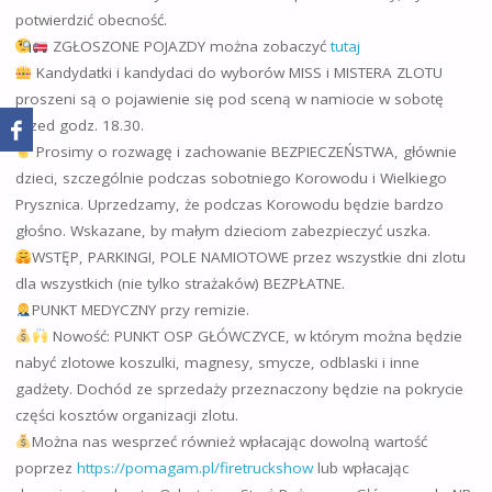
potwierdzić obecność.
ZGŁOSZONE POJAZDY można zobaczyć
tutaj
Kandydatki i kandydaci do wyborów MISS i MISTERA ZLOTU
proszeni są o pojawienie się pod sceną w namiocie w sobotę
przed godz. 18.30.
Prosimy o rozwagę i zachowanie BEZPIECZEŃSTWA, głównie
dzieci, szczególnie podczas sobotniego Korowodu i Wielkiego
Prysznica. Uprzedzamy, że podczas Korowodu będzie bardzo
głośno. Wskazane, by małym dzieciom zabezpieczyć uszka.
WSTĘP, PARKINGI, POLE NAMIOTOWE przez wszystkie dni zlotu
dla wszystkich (nie tylko strażaków) BEZPŁATNE.
PUNKT MEDYCZNY przy remizie.
Nowość: PUNKT OSP GŁÓWCZYCE, w którym można będzie
nabyć zlotowe koszulki, magnesy, smycze, odblaski i inne
gadżety. Dochód ze sprzedaży przeznaczony będzie na pokrycie
części kosztów organizacji zlotu.
Można nas wesprzeć również wpłacając dowolną wartość
poprzez
https://pomagam.pl/firetruckshow
lub wpłacając