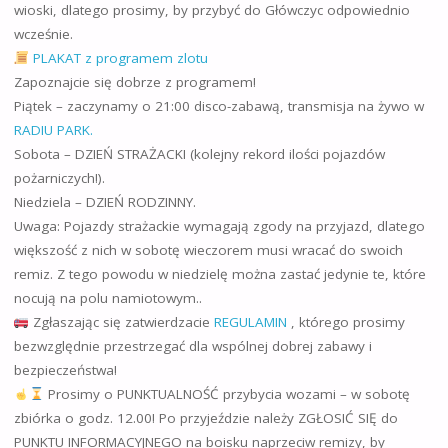
wioski, dlatego prosimy, by przybyć do Główczyc odpowiednio
wcześnie.
PLAKAT z programem zlotu
Zapoznajcie się dobrze z programem!
Piątek – zaczynamy o 21:00 disco-zabawą, transmisja na żywo w
RADIU PARK.
Sobota – DZIEŃ STRAŻACKI (kolejny rekord ilości pojazdów
pożarniczych!).
Niedziela – DZIEŃ RODZINNY.
Uwaga: Pojazdy strażackie wymagają zgody na przyjazd, dlatego
większość z nich w sobotę wieczorem musi wracać do swoich
remiz. Z tego powodu w niedzielę można zastać jedynie te, które
nocują na polu namiotowym..
Zgłaszając się zatwierdzacie
REGULAMIN
, którego prosimy
bezwzględnie przestrzegać dla wspólnej dobrej zabawy i
bezpieczeństwa!
Prosimy o PUNKTUALNOŚĆ przybycia wozami – w sobotę
zbiórka o godz. 12.00! Po przyjeździe należy ZGŁOSIĆ SIĘ do
PUNKTU INFORMACYJNEGO na boisku naprzeciw remizy, by