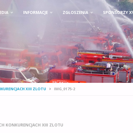
EDIA
INFORMACJE
ZGŁOSZENIA
SPONSORZY X
URENCJACH XIII ZLOTU
IMG_0175-2
H KONKURENCJACH XIII ZLOTU