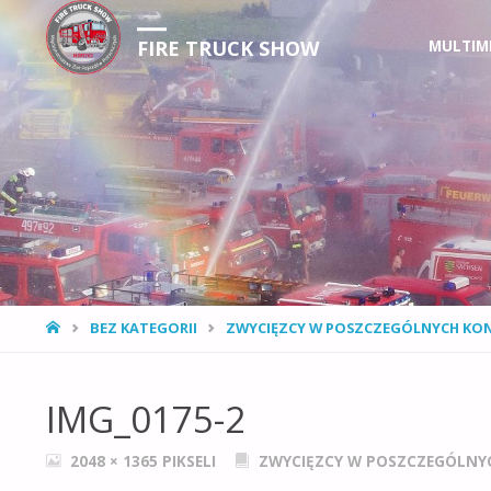
Przejdź
FIRE TRUCK SHOW
MULTIM
do
treści
STRONA
BEZ KATEGORII
ZWYCIĘZCY W POSZCZEGÓLNYCH KONK
GŁÓWNA
IMG_0175-2
PEŁNY
2048 × 1365
PIKSELI
ZWYCIĘZCY W POSZCZEGÓLNYC
ROZMIAR