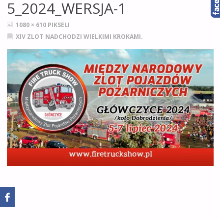
5_2024_WERSJA-1
PEŁNY
1080 × 610
PIKSELI
ROZMIAR
XIV ZLOT NADCHODZI WIELKIMI KROKAMI.