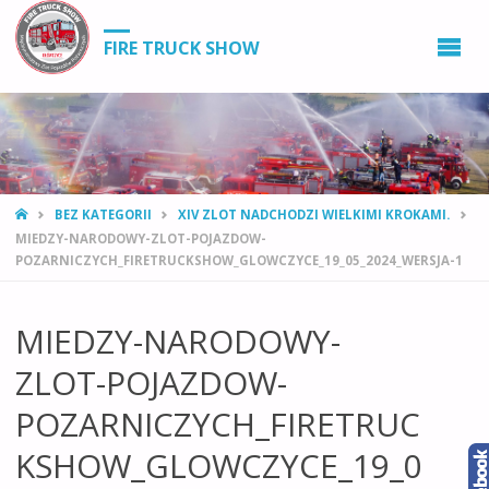
FIRE TRUCK SHOW
STRONA
BEZ KATEGORII
XIV ZLOT NADCHODZI WIELKIMI KROKAMI.
GŁÓWNA
MIEDZY-NARODOWY-ZLOT-POJAZDOW-
POZARNICZYCH_FIRETRUCKSHOW_GLOWCZYCE_19_05_2024_WERSJA-1
MIEDZY-NARODOWY-
ZLOT-POJAZDOW-
POZARNICZYCH_FIRETRUC
KSHOW_GLOWCZYCE_19_0