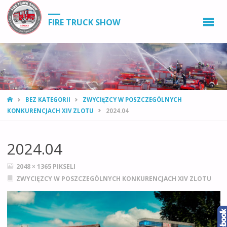
FIRE TRUCK SHOW
STRONA
BEZ KATEGORII
ZWYCIĘZCY W POSZCZEGÓLNYCH
GŁÓWNA
KONKURENCJACH XIV ZLOTU
2024.04
2024.04
PEŁNY
2048 × 1365
PIKSELI
ROZMIAR
ZWYCIĘZCY W POSZCZEGÓLNYCH KONKURENCJACH XIV ZLOTU