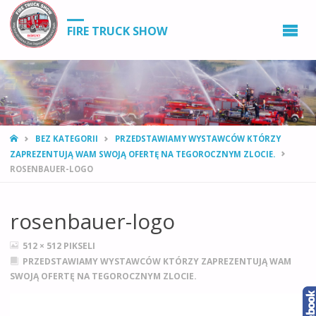
FIRE TRUCK SHOW
STRONA
BEZ KATEGORII
PRZEDSTAWIAMY WYSTAWCÓW KTÓRZY
GŁÓWNA
ZAPREZENTUJĄ WAM SWOJĄ OFERTĘ NA TEGOROCZNYM ZLOCIE.
ROSENBAUER-LOGO
rosenbauer-logo
PEŁNY
512 × 512
PIKSELI
ROZMIAR
PRZEDSTAWIAMY WYSTAWCÓW KTÓRZY ZAPREZENTUJĄ WAM
SWOJĄ OFERTĘ NA TEGOROCZNYM ZLOCIE.