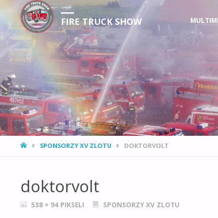
Przejdź
FIRE TRUCK SHOW
MULTIM
do
treści
STRONA
SPONSORZY XV ZLOTU
DOKTORVOLT
GŁÓWNA
doktorvolt
PEŁNY
538 × 94
PIKSELI
SPONSORZY XV ZLOTU
ROZMIAR