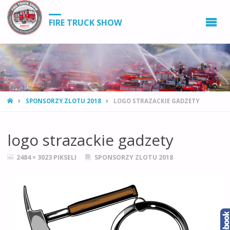
FIRE TRUCK SHOW
STRONA
SPONSORZY ZLOTU 2018
LOGO STRAZACKIE GADZETY
GŁÓWNA
logo strazackie gadzety
PEŁNY
2484 × 3023
PIKSELI
SPONSORZY ZLOTU 2018
ROZMIAR