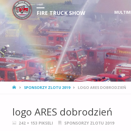
Przejdź
FIRE TRUCK SHOW
MULTIM
do
treści
STRONA
SPONSORZY ZLOTU 2019
LOGO ARES DOBRODZIEŃ
GŁÓWNA
logo ARES dobrodzień
PEŁNY
242 × 153
PIKSELI
SPONSORZY ZLOTU 2019
ROZMIAR