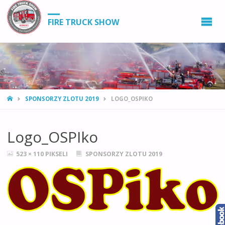
FIRE TRUCK SHOW
STRONA
SPONSORZY ZLOTU 2019
LOGO_OSPIKO
GŁÓWNA
Logo_OSPIko
PEŁNY
523 × 110
PIKSELI
SPONSORZY ZLOTU 2019
ROZMIAR