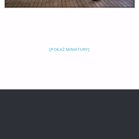
[POKAŻ MINIATURY]